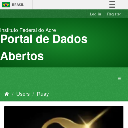
Skip
BRASIL
to
content
Log in
Register
Simplifique!
Comunica BR
Instituto Federal do Acre
Participe
Portal de Dados
Acesso à informação
Legislação
Abertos
Canais
Users
Ruay