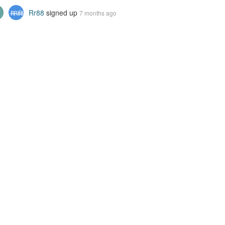
Rr88
signed up
7 months ago