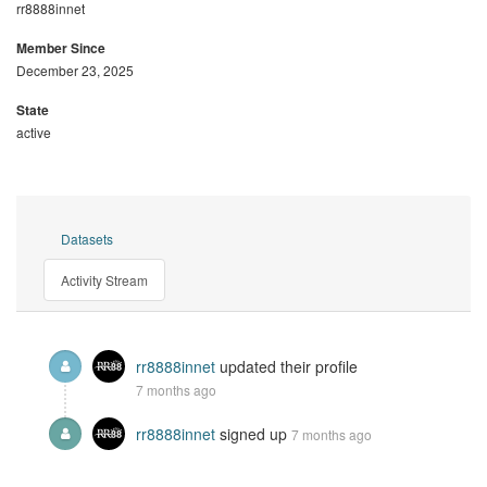
rr8888innet
Member Since
December 23, 2025
State
active
Datasets
Activity Stream
rr8888innet
updated their profile
7 months ago
rr8888innet
signed up
7 months ago