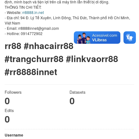
định, minh bạch và tiện lợi trên cả máy tính lẫn thiết bị di động.
THÔNG TIN CHI TIẾT:
- Website:
rr8888.in.net
- Địa chỉ: 94 Đ. Lý Tế Xuyên, Linh Đông, Thủ Đức, Thành phố Hồ Chí Minh,
Việt Nam
- Email: rr8888innet@gmail.com
- Hotline: 0914772902
rr88 #nhacairr88
#trangchurr88 #linkvaorr88
#rr8888innet
Followers
Datasets
0
0
Edits
0
Username