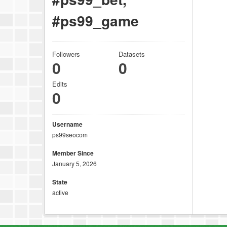
#ps99_game
Followers
Datasets
0
0
Edits
0
Username
ps99seocom
Member Since
January 5, 2026
State
active