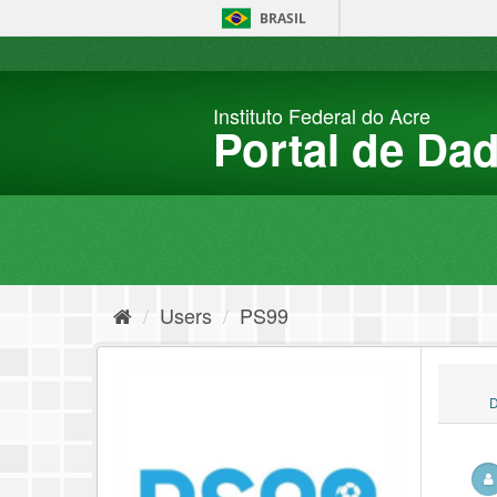
Skip
BRASIL
to
content
Instituto Federal do Acre
Portal de Da
Users
PS99
D