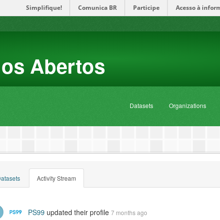
Simplifique!
Comunica BR
Participe
Acesso à infor
dos Abertos
Datasets
Organizations
atasets
Activity Stream
PS99
updated their profile
7 months ago