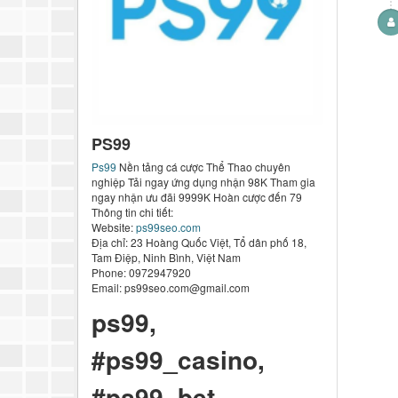
PS99
Ps99
Nền tảng cá cược Thể Thao chuyên
nghiệp Tải ngay ứng dụng nhận 98K Tham gia
ngay nhận ưu đãi 9999K Hoàn cược đến 79
Thông tin chi tiết:
Website:
ps99seo.com
Địa chỉ: 23 Hoàng Quốc Việt, Tổ dân phố 18,
Tam Điệp, Ninh Bình, Việt Nam
Phone: 0972947920
Email: ps99seo.com@gmail.com
ps99,
#ps99_casino,
#ps99_bet,