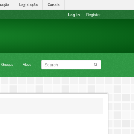
mação
Legislação
Canais
Log in
Register
Groups
About