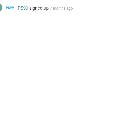
PS99
signed up
7 months ago