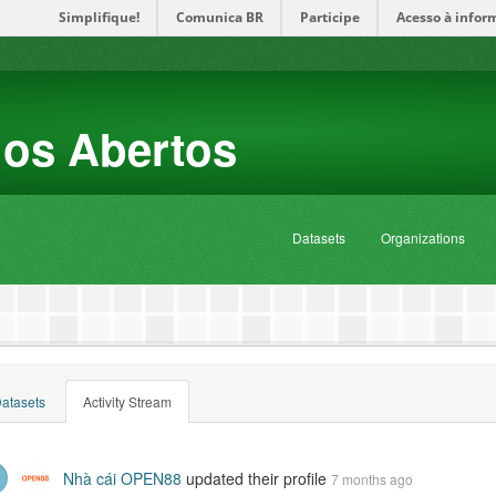
Simplifique!
Comunica BR
Participe
Acesso à infor
dos Abertos
Datasets
Organizations
atasets
Activity Stream
Nhà cái OPEN88
updated their profile
7 months ago