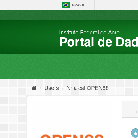
Skip
BRASIL
to
content
Instituto Federal do Acre
Portal de Da
Users
Nhà cái OPEN88
D