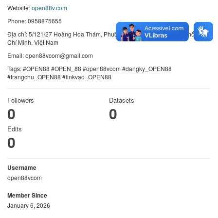
Website:
open88v.com
Phone: 0958875655
Địa chỉ: 5/121/27 Hoàng Hoa Thám, Phường 7, Bình Thạnh, Thành phố Hồ
Chí Minh, Việt Nam
Email: open88vcom@gmail.com
Tags: #OPEN88 #OPEN_88 #open88vcom #dangky_OPEN88
#trangchu_OPEN88 #linkvao_OPEN88
Followers
Datasets
0
0
Edits
0
Username
open88vcom
Member Since
January 6, 2026