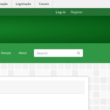
mação
Legislação
Canais
Log in
Register
Groups
About