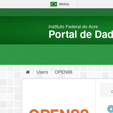
Skip
BRASIL
to
content
Instituto Federal do Acre
Portal de Da
Users
OPEN88
D