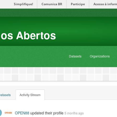
Simplifique!
Comunica BR
Participe
Acesso à infor
dos Abertos
Datasets
Organizations
atasets
Activity Stream
OPEN88
updated their profile
5 months ago