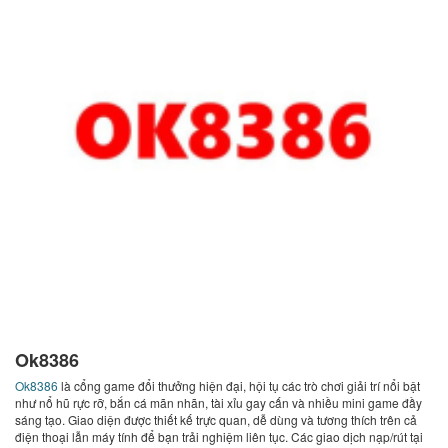
Ok8386
Ok8386
là cổng game đổi thưởng hiện đại, hội tụ các trò chơi giải trí nổi bật
như nổ hũ rực rỡ, bắn cá mãn nhãn, tài xỉu gay cấn và nhiều mini game đầy
sáng tạo. Giao diện được thiết kế trực quan, dễ dùng và tương thích trên cả
điện thoại lẫn máy tính để bạn trải nghiệm liên tục. Các giao dịch nạp/rút tại