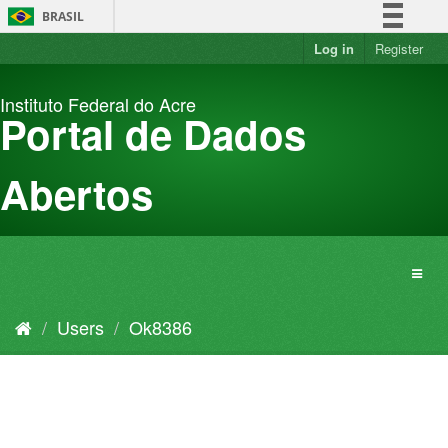
Skip
BRASIL
to
content
Log in
Register
Simplifique!
Comunica BR
Instituto Federal do Acre
Participe
Portal de Dados
Acesso à informação
Legislação
Abertos
Canais
Users
Ok8386