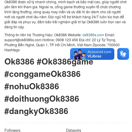
Ok8386 được xử lý nhanh chóng, minh bạch và bảo mật cao, giúp người chơi
yên tâm khi tham gia. Ngoài ra, cổng game thường xuyên tổ chức chương
trình tặng thưởng, vòng quay may mắn và ưu đãi tri ân dành cho cả người
mới và người chơi lâu năm. Đội ngũ hỗ trợ khách hàng 24/7 luôn túc trực để
giải đáp và phục vụ, đảm bảo trải nghiệm giải trí tại Ok8386 luôn trọn vẹn và
đáng tin cậy.
Thông tin liên hệ Thương hiệu: Ok8386 Website:
ok8386s.com
Email:
support@ok8386s.com Hotline: 0908 123 456 Địa chỉ: 22 Lý Tự Trọng,
Phường Bến Nghé, Quận 1, TP. Hồ Chí Minh, Việt Nam Zipcode: 700000
Hashtags
Ok8386 #Ok8386game
#conggameOk8386
#nohuOk8386
#doithuongOk8386
#dangkyOk8386
Followers
Datasets