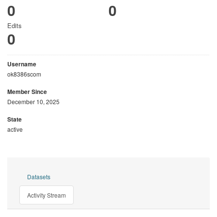
0
0
Edits
0
Username
ok8386scom
Member Since
December 10, 2025
State
active
Datasets
Activity Stream