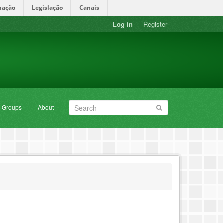
mação
Legislação
Canais
Log in
Register
Groups
About