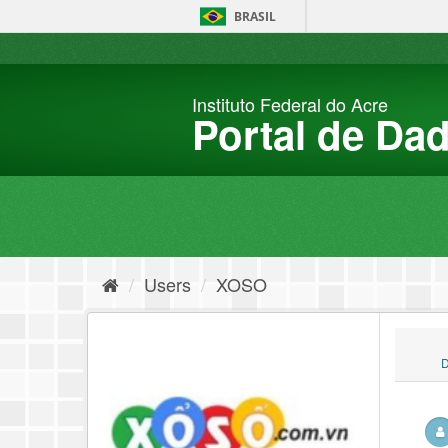
Skip
BRASIL
to
content
Instituto Federal do Acre
Portal de Da
Users
XOSO
D