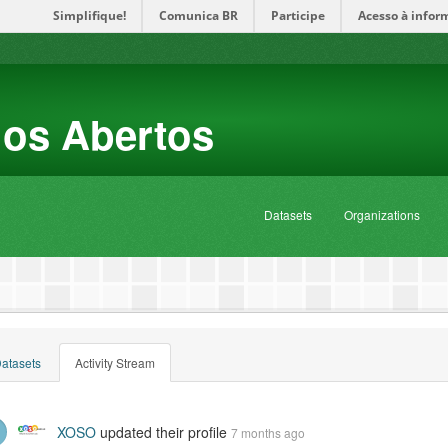
Simplifique!
Comunica BR
Participe
Acesso à infor
dos Abertos
Datasets
Organizations
atasets
Activity Stream
XOSO
updated their profile
7 months ago