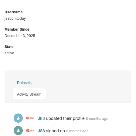
Username
j88comtoday
Member Since
December 3, 2025
State
active
Datasets
Activity Stream
J88
updated their profile
8 months ago
J88
signed up
8 months ago