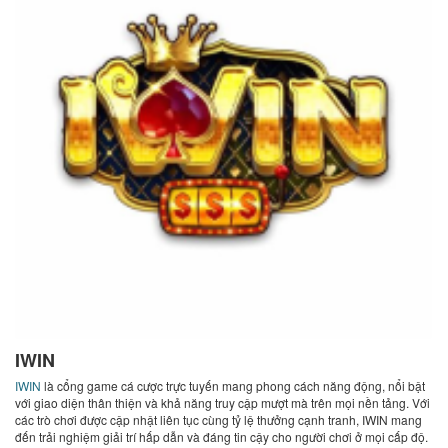
IWIN
IWIN
là cổng game cá cược trực tuyến mang phong cách năng động, nổi bật
với giao diện thân thiện và khả năng truy cập mượt mà trên mọi nền tảng. Với
các trò chơi được cập nhật liên tục cùng tỷ lệ thưởng cạnh tranh, IWIN mang
đến trải nghiệm giải trí hấp dẫn và đáng tin cậy cho người chơi ở mọi cấp độ.