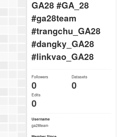
GA28 #GA_28
#ga28team
#trangchu_GA28
#dangky_GA28
#linkvao_GA28
Followers
Datasets
0
0
Edits
0
Username
ga28team
Member Since