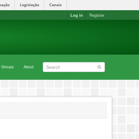
mação
Legislação
Canais
Log in
Register
Groups
About