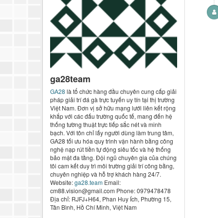
ga28team
GA28
là tổ chức hàng đầu chuyên cung cấp giải
pháp giải trí đá gà trực tuyến uy tín tại thị trường
Việt Nam. Đơn vị sở hữu mạng lưới liên kết rộng
khắp với các đấu trường quốc tế, mang đến hệ
thống tường thuật trực tiếp sắc nét và minh
bạch. Với tôn chỉ lấy người dùng làm trung tâm,
GA28 tối ưu hóa quy trình vận hành bằng công
nghệ nạp rút tiền tự động siêu tốc và hệ thống
bảo mật đa tầng. Đội ngũ chuyên gia của chúng
tôi cam kết duy trì môi trường giải trí công bằng,
chuyên nghiệp và hỗ trợ khách hàng 24/7.
Website:
ga28.team
Email:
cm88.vision@gmail.com Phone: 0979478478
Địa chỉ: RJFJ+H64, Phan Huy Ích, Phường 15,
Tân Bình, Hồ Chí Minh, Việt Nam