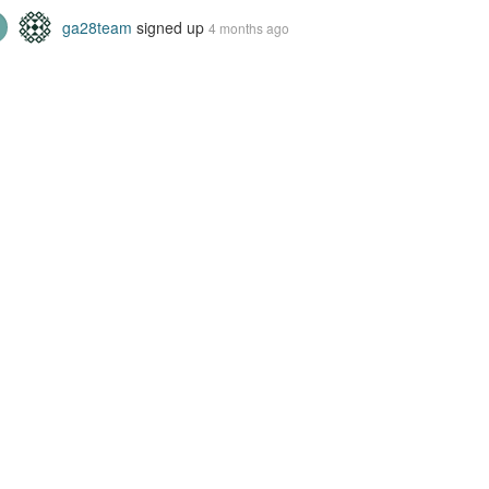
ga28team
signed up
4 months ago