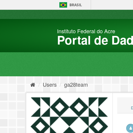
Skip
BRASIL
to
content
Instituto Federal do Acre
Portal de Da
Users
ga28team
D