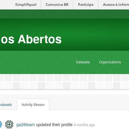
Simplifique!
Comunica BR
Participe
Acesso à infor
dos Abertos
Datasets
Organizations
atasets
Activity Stream
ga28team
updated their profile
4 months ago