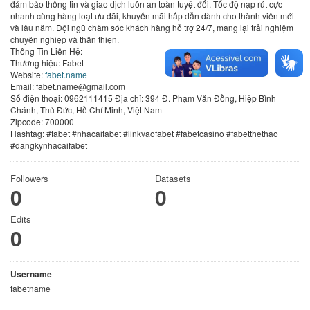
đảm bảo thông tin và giao dịch luôn an toàn tuyệt đối. Tốc độ nạp rút cực
nhanh cùng hàng loạt ưu đãi, khuyến mãi hấp dẫn dành cho thành viên mới
và lâu năm. Đội ngũ chăm sóc khách hàng hỗ trợ 24/7, mang lại trải nghiệm
chuyên nghiệp và thân thiện.
Thông Tin Liên Hệ:
Thương hiệu: Fabet
Website:
fabet.name
Email: fabet.name@gmail.com
Số điện thoại: 0962111415 Địa chỉ: 394 Đ. Phạm Văn Đồng, Hiệp Bình
Chánh, Thủ Đức, Hồ Chí Minh, Việt Nam
Zipcode: 700000
Hashtag: #fabet #nhacaifabet #linkvaofabet #fabetcasino #fabetthethao
#dangkynhacaifabet
Followers
Datasets
0
0
Edits
0
Username
fabetname