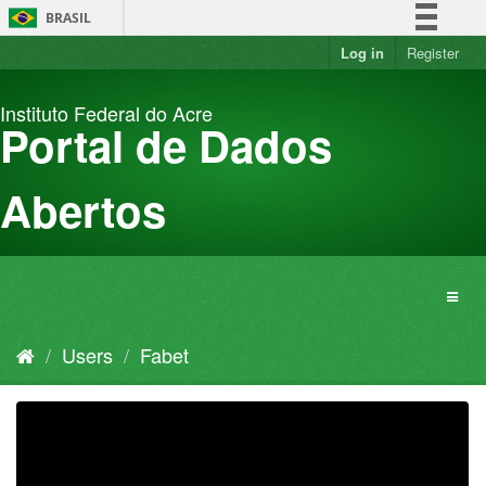
Skip
BRASIL
to
content
Log in
Register
Simplifique!
Comunica BR
Instituto Federal do Acre
Participe
Portal de Dados
Acesso à informação
Legislação
Abertos
Canais
Users
Fabet