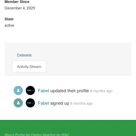
Member Since
December 4, 2025
State
active
Datasets
Activity Stream
Fabet
updated their profile
8 months ago
Fabet
signed up
8 months ago
About Portal de Dados Abertos do IFAC