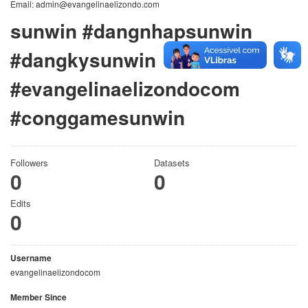
Email: admin@evangelinaelizondo.com
sunwin #dangnhapsunwin
#dangkysunwin
#evangelinaelizondocom
#conggamesunwin
Followers
Datasets
0
0
Edits
0
Username
evangelinaelizondocom
Member Since