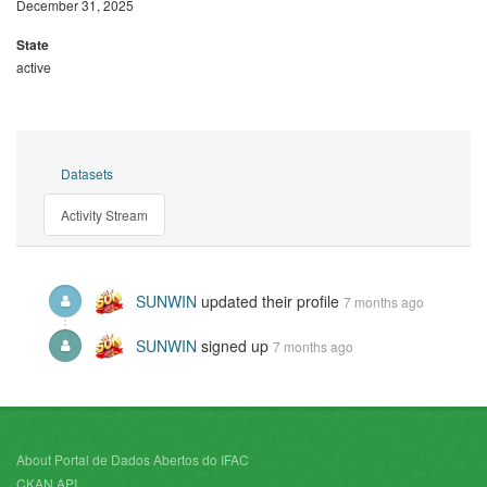
December 31, 2025
State
active
Datasets
Activity Stream
SUNWIN
updated their profile
7 months ago
SUNWIN
signed up
7 months ago
About Portal de Dados Abertos do IFAC
CKAN API