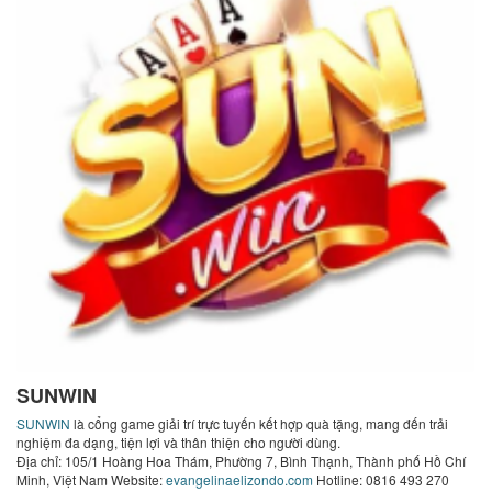
SUNWIN
SUNWIN
là cổng game giải trí trực tuyến kết hợp quà tặng, mang đến trải
nghiệm đa dạng, tiện lợi và thân thiện cho người dùng.
Địa chỉ: 105/1 Hoàng Hoa Thám, Phường 7, Bình Thạnh, Thành phố Hồ Chí
Minh, Việt Nam Website:
evangelinaelizondo.com
Hotline: 0816 493 270