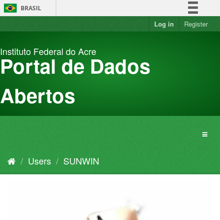
Skip
BRASIL
to
content
Log in
Register
Simplifique!
Comunica BR
Instituto Federal do Acre
Participe
Portal de Dados
Acesso à informação
Legislação
Abertos
Canais
Users
SUNWIN