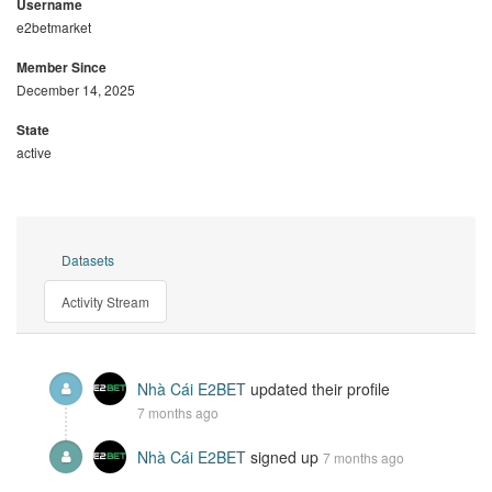
Username
e2betmarket
Member Since
December 14, 2025
State
active
Datasets
Activity Stream
Nhà Cái E2BET
updated their profile
7 months ago
Nhà Cái E2BET
signed up
7 months ago