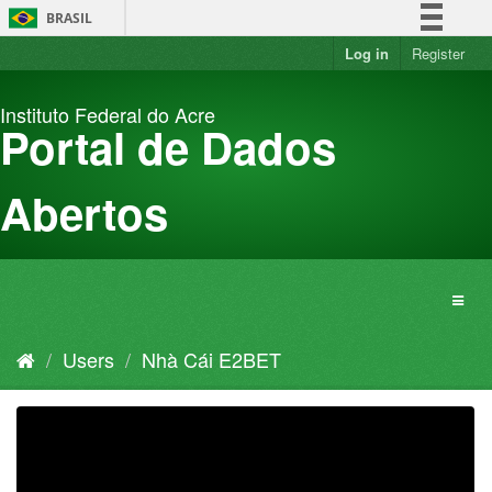
Skip
BRASIL
to
content
Log in
Register
Simplifique!
Comunica BR
Instituto Federal do Acre
Participe
Portal de Dados
Acesso à informação
Legislação
Abertos
Canais
Users
Nhà Cái E2BET