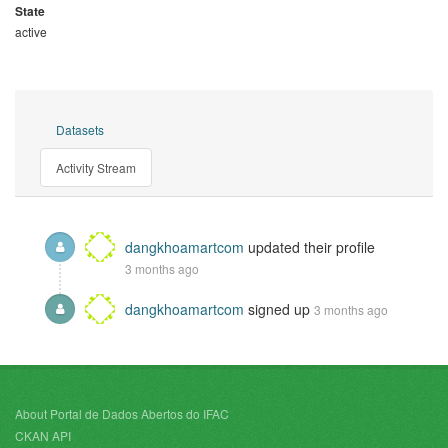
State
active
Datasets
Activity Stream
dangkhoamartcom
updated their profile
3 months ago
dangkhoamartcom
signed up
3 months ago
About Portal de Dados Abertos do IFAC
CKAN API