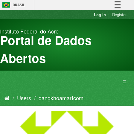
Skip
BRASIL
to
content
Log in
Register
Simplifique!
Comunica BR
Instituto Federal do Acre
Participe
Portal de Dados
Acesso à informação
Legislação
Abertos
Canais
Users
dangkhoamartcom