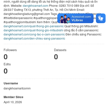
minh, người dùng dễ dàng tối ưu hệ thống điện một cách hiệu quả và ổn
định. Website:
dangkhoamart.com
Phone: 0283 7010 089 Địa chỉ: Số
28/33/7 Đường TX13, phường Thới An, Tp. Hồ Chí Minh Email:
dangkhoadiengiadung@gmail.com Tags: #dangkhoamartcom #Panasonic
#thietbidienpanasonic #quatthonggiopanasonic #denchieusangpanasonic
#quatthonggiomitsubishi Xem thêm: Quạt thông gió panasonic:
dangkhoamart.com/quat-thong-gio-panasonic
Quạt thông gió Mitsubishi:
dangkhoamart.com/quat-thong-gio-mitsubishi
công tắc ổ cắm panasonic:
dangkhoamart.com/cong-tac-o-cam-panasonic
Đèn chiếu sáng Panasonic:
dangkhoamart.com/den-chieu-sang-panasonic
Followers
Datasets
0
0
Edits
0
Username
dangkhoamartcomm
Member Since
April 10, 2026