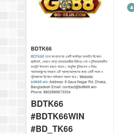
BDTK66
BDTK66
হলো বাংলাদেশের একটি জনপ্রিয় অনলাইন বিনোদন
প্ল্যাটফর্ম, যেখানে যোগ্য ব্যবহারকারীরা বিভিন্ন গেম ও ইন্টারঅ্যাকটিভ
কনটেন্ট উপভোগ করতে পারেন। আধুনিক ইন্টারফেস ও স্থির
পারফরম্যান্সের মাধ্যমে এটি প্রাপ্তবয়স্কদের জন্য একটি সহজ ও
সুবিধাজনক বিনোদন অভিজ্ঞতা প্রদান করে। Website:
bdtk66.win
Address: 9 Gaus Nagar Rd, Dhaka,
Bangladesh Email: contract@bdtk66.win
Phone: 8802889673354
BDTK66
#BDTK66WIN
#BD_TK66