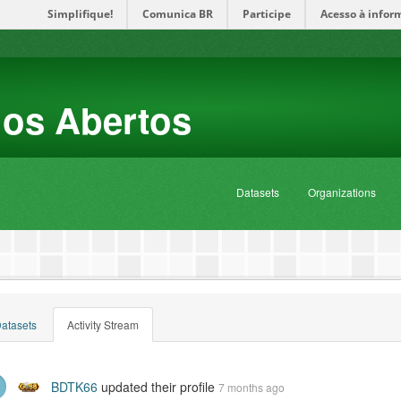
Simplifique!
Comunica BR
Participe
Acesso à infor
dos Abertos
Datasets
Organizations
atasets
Activity Stream
BDTK66
updated their profile
7 months ago