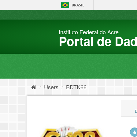
Skip
BRASIL
to
content
Instituto Federal do Acre
Portal de Da
Users
BDTK66
D