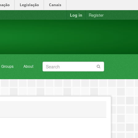
mação
Legislação
Canais
Log in
Register
Groups
About