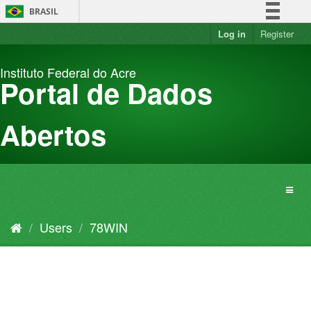
Skip
BRASIL
to
content
Log in
Register
Simplifique!
Comunica BR
Instituto Federal do Acre
Participe
Portal de Dados
Acesso à informação
Legislação
Abertos
Canais
Users
78WIN