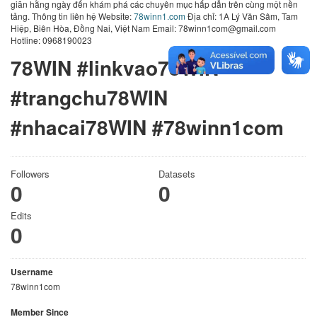
giãn hằng ngày đến khám phá các chuyên mục hấp dẫn trên cùng một nền
tảng. Thông tin liên hệ Website:
78winn1.com
Địa chỉ: 1A Lý Văn Sâm, Tam
Hiệp, Biên Hòa, Đồng Nai, Việt Nam Email: 78winn1com@gmail.com
Hotline: 0968190023
78WIN #linkvao78WIN
#trangchu78WIN
#nhacai78WIN #78winn1com
Followers
Datasets
0
0
Edits
0
Username
78winn1com
Member Since