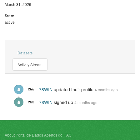
March 31, 2026
State
active
Datasets
Activity Stream
78WIN
updated their profile
4 months ago
78WIN
signed up
4 months ago
About Portal de Dados Abertos do IFAC