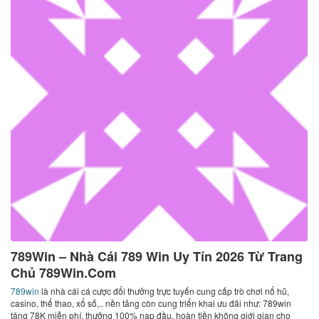
789Win – Nhà Cái 789 Win Uy Tín 2026 Từ Trang
Chủ 789Win.Com
789win
là nhà cái cá cược đổi thưởng trực tuyến cung cấp trò chơi nổ hũ,
casino, thể thao, xổ số,.. nền tảng còn cung triển khai ưu đãi như: 789win
tặng 78K miễn phí, thưởng 100% nạp đầu, hoàn tiền không giới giạn cho