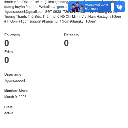
thành viên. Đội ngũ kỹ thuật liên tục nâng cấp hệ thống máy chủ để đảm bảo
đường truyền ổn định. Website:
//1gom.support/
Email:
1gomsupport@gmail.com SĐT: 0938172643 Địa chỉ: 9/11A Đường Lò Lu,
Trường Thạnh, Thủ Đức, Thành phố Hồ Chí Minh, Việt Nam Hastag: #1Gom
#1_Gom #1gomsupport #trangchu_1Gom #dangky_1Gom1
Followers
Datasets
0
0
Edits
0
Username
1gomsupport
Member Since
March 9, 2026
State
active