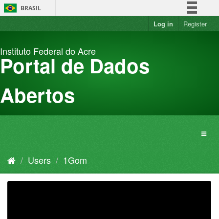
Skip
BRASIL
to
content
Log in
Register
Simplifique!
Comunica BR
Instituto Federal do Acre
Participe
Portal de Dados
Acesso à informação
Legislação
Abertos
Canais
Users
1Gom