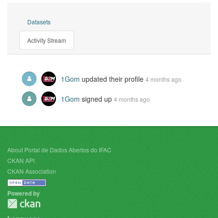
Datasets
Activity Stream
1Gom
updated their profile
4 months ago
1Gom
signed up
4 months ago
About Portal de Dados Abertos do IFAC
CKAN API
CKAN Association
Powered by