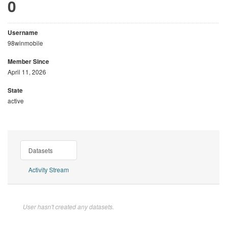
0
Username
98winmobile
Member Since
April 11, 2026
State
active
Datasets
Activity Stream
User hasn't created any datasets.