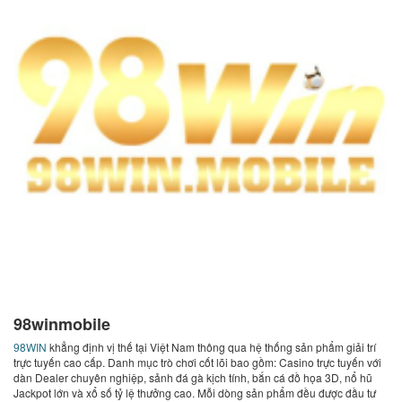
98winmobile
98WIN
khẳng định vị thế tại Việt Nam thông qua hệ thống sản phẩm giải trí
trực tuyến cao cấp. Danh mục trò chơi cốt lõi bao gồm: Casino trực tuyến với
dàn Dealer chuyên nghiệp, sảnh đá gà kịch tính, bắn cá đồ họa 3D, nổ hũ
Jackpot lớn và xổ số tỷ lệ thưởng cao. Mỗi dòng sản phẩm đều được đầu tư