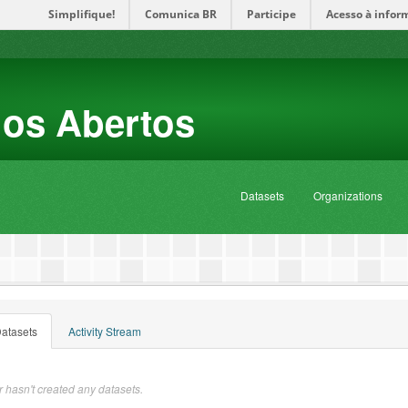
Simplifique!
Comunica BR
Participe
Acesso à infor
dos Abertos
Datasets
Organizations
atasets
Activity Stream
 hasn't created any datasets.