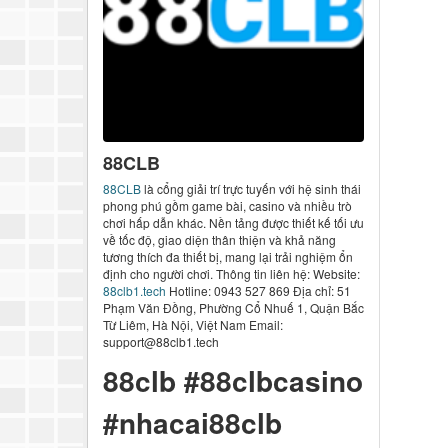
88CLB
88CLB
là cổng giải trí trực tuyến với hệ sinh thái
phong phú gồm game bài, casino và nhiều trò
chơi hấp dẫn khác. Nền tảng được thiết kế tối ưu
về tốc độ, giao diện thân thiện và khả năng
tương thích đa thiết bị, mang lại trải nghiệm ổn
định cho người chơi. Thông tin liên hệ: Website:
88clb1.tech
Hotline: 0943 527 869 Địa chỉ: 51
Phạm Văn Đồng, Phường Cổ Nhuế 1, Quận Bắc
Từ Liêm, Hà Nội, Việt Nam Email:
support@88clb1.tech
88clb #88clbcasino
#nhacai88clb