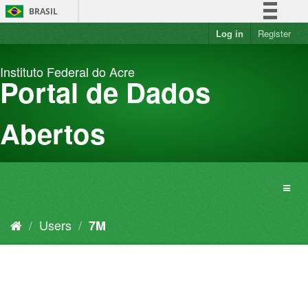
Skip
BRASIL
to
content
Log in
Register
Simplifique!
Comunica BR
Instituto Federal do Acre
Participe
Portal de Dados
Acesso à informação
Legislação
Abertos
Canais
Users
7M