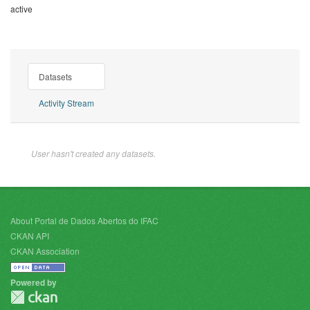
active
Datasets
Activity Stream
User hasn't created any datasets.
About Portal de Dados Abertos do IFAC
CKAN API
CKAN Association
Powered by