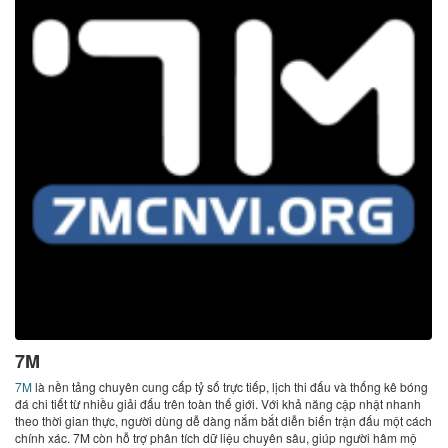
7M
7M
là nền tảng chuyên cung cấp tỷ số trực tiếp, lịch thi đấu và thống kê bóng
đá chi tiết từ nhiều giải đấu trên toàn thế giới. Với khả năng cập nhật nhanh
theo thời gian thực, người dùng dễ dàng nắm bắt diễn biến trận đấu một cách
chính xác. 7M còn hỗ trợ phân tích dữ liệu chuyên sâu, giúp người hâm mộ