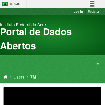
Skip
BRASIL
to
content
Log in
Register
Simplifique!
Comunica BR
Instituto Federal do Acre
Participe
Portal de Dados
Acesso à informação
Legislação
Abertos
Canais
Users
7M