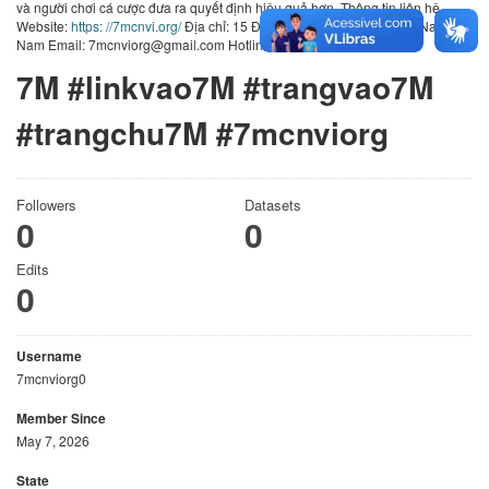
và người chơi cá cược đưa ra quyết định hiệu quả hơn. Thông tin liên hệ
Website:
https: //7mcnvi.org/
Địa chỉ: 15 Đường 65, Bình Minh, Đồng Nai, Việt
Nam Email: 7mcnviorg@gmail.com Hotline: 0914778942
7M #linkvao7M #trangvao7M
#trangchu7M #7mcnviorg
Followers
Datasets
0
0
Edits
0
Username
7mcnviorg0
Member Since
May 7, 2026
State