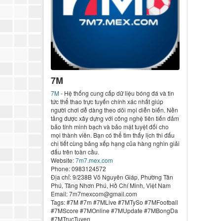
7M
7M
- Hệ thống cung cấp dữ liệu bóng đá và tin
tức thể thao trực tuyến chính xác nhất giúp
người chơi dễ dàng theo dõi mọi diễn biến. Nền
tảng được xây dựng với công nghệ tiên tiến đảm
bảo tính minh bạch và bảo mật tuyệt đối cho
mọi thành viên. Bạn có thể tìm thấy lịch thi đấu
chi tiết cùng bảng xếp hạng của hàng nghìn giải
đấu trên toàn cầu.
Website:
7m7.mex.com
Phone: 0983124572
Địa chỉ: 9/238B Võ Nguyên Giáp, Phường Tân
Phú, Tăng Nhơn Phú, Hồ Chí Minh, Việt Nam
Email: 7m7mexcom@gmail.com
Tags: #7M #7m #7MLive #7MTySo #7MFootball
#7MScore #7MOnline #7MUpdate #7MBongDa
#7MTrucTuyen