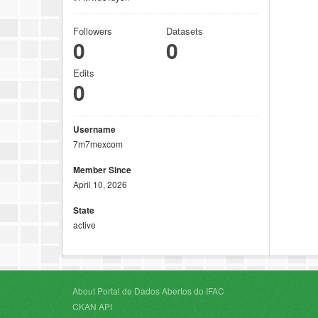
Followers
Datasets
0
0
Edits
0
Username
7m7mexcom
Member Since
April 10, 2026
State
active
About Portal de Dados Abertos do IFAC
CKAN API