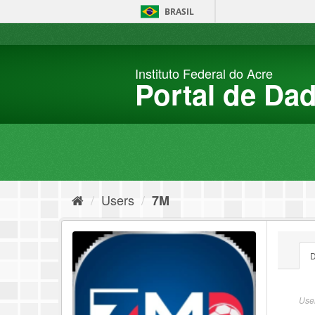
Skip
BRASIL
to
content
Instituto Federal do Acre
Portal de Da
Users
7M
D
User