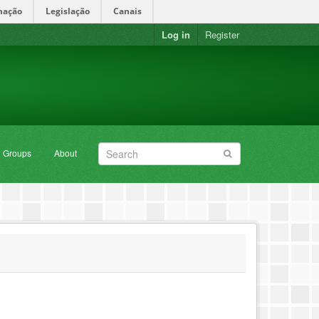
mação
Legislação
Canais
Log in
Register
Groups
About