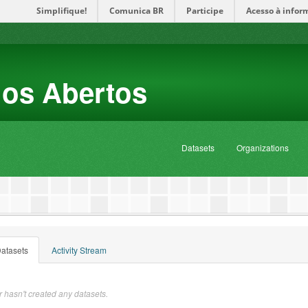
Simplifique!
Comunica BR
Participe
Acesso à infor
dos Abertos
Datasets
Organizations
atasets
Activity Stream
 hasn't created any datasets.