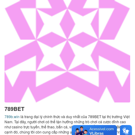
789BET
789b.win
là trang đại lý chính thức và duy nhất của 789BET tại thị trường Việt
Nam. Tại đây, người chơi có thể tận hưởng những trò chơi cá cược đỉnh cao
như casino trực tuyến, thể thao, bắn cá, và các game nổ hũ hấp dẫn. Bên
cạnh đó, chúng tôi còn cung cấp những ưu đãi đặc biệt như chương trình