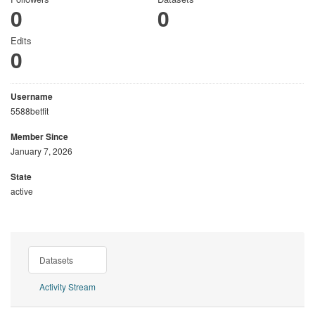
0
0
Edits
0
Username
5588betfit
Member Since
January 7, 2026
State
active
Datasets
Activity Stream