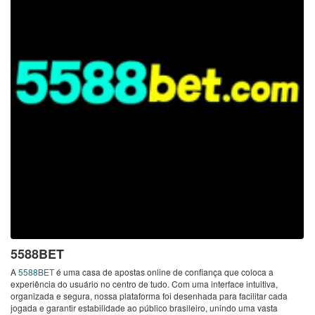
5588BET
A
5588BET
é uma casa de apostas online de confiança que coloca a
experiência do usuário no centro de tudo. Com uma interface intuitiva,
organizada e segura, nossa plataforma foi desenhada para facilitar cada
jogada e garantir estabilidade ao público brasileiro, unindo uma vasta