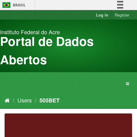
Skip
BRASIL
to
content
Log in
Register
Simplifique!
Comunica BR
Instituto Federal do Acre
Participe
Portal de Dados
Acesso à informação
Legislação
Abertos
Canais
Users
505BET