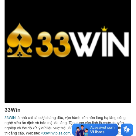
33Win
33WIN
là nhà cái cá cược hàng đầu, vận hành trên nền tảng hạ tầng công
nghệ siêu ổn định và bảo mật đa tầng. Tập trung vào tính tổ chức chuyên
nghiệp và tốc độ xử lý dữ liệu vượt trội, 33WIN mang đến một hệ sinh thái giải
trí đẳng cấp. Website:
//33winvip.sa.com/
Phone: 0373070818 Địa chỉ: 25/9