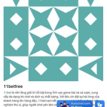
11betfree
11bet
là nền tảng giải trí nổi bật trong lĩnh vực game bài và cá cược, cung
cấp đa dạng trò chơi và dịch vụ chất lượng. Với tiêu chí đặt sự hài lòng của
khách hàng lên hàng đầu, 11bet cam kết mang lại cơ hội thắng lớn và trải
nghiệm thú vị, giúp người chơi yên tâm và tận hưởng từng khoảnh khắc giải