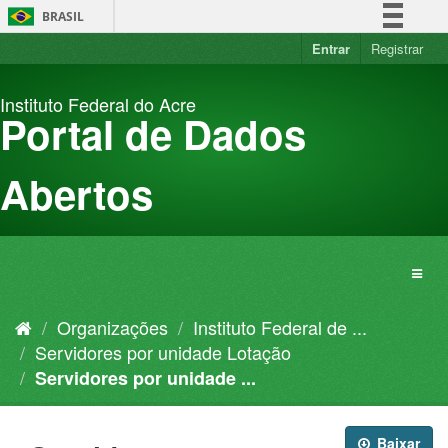
Pular
BRASIL
para
o
Entrar
Registrar
Simplifique!
conteúdo
Comunica BR
Instituto Federal do Acre
Participe
Portal de Dados
Acesso à informação
Legislação
Abertos
Canais
Organizações
Instituto Federal de ...
Servidores por unidade Lotação
Servidores por unidade ...
Baixar