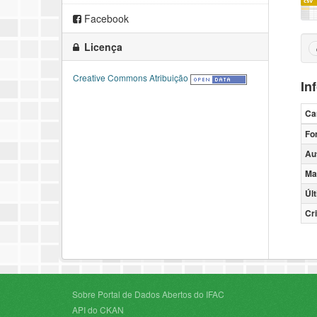
Facebook
Licença
Creative Commons Atribuição
In
Ca
Fo
Au
Ma
Úl
Cr
Sobre Portal de Dados Abertos do IFAC
API do CKAN