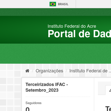
Pular
BRASIL
para
o
conteúdo
Instituto Federal do Acre
Portal de Da
Organizações
Instituto Federal de ..
Terceirizados IFAC -
Setembro_2023
Seguidores
T
0