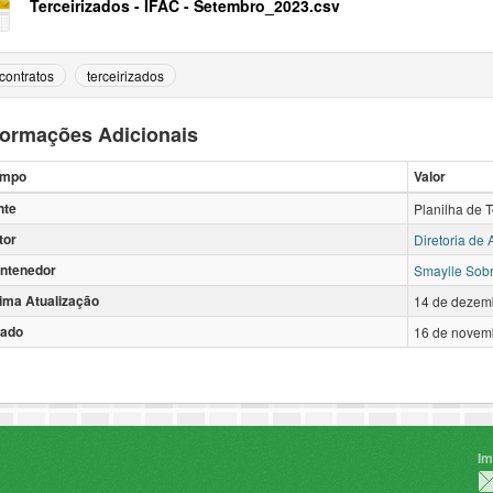
Terceirizados - IFAC - Setembro_2023.csv
contratos
terceirizados
formações Adicionais
mpo
Valor
nte
Planilha de 
tor
Diretoria de
ntenedor
Smaylle Sobr
tima Atualização
14 de dezem
iado
16 de novem
Im