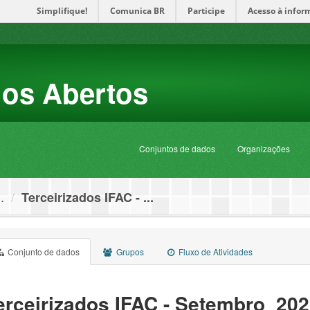
Simplifique!
Comunica BR
Participe
Acesso à infor
dos Abertos
Conjuntos de dados
Organizações
.
Terceirizados IFAC - ...
Conjunto de dados
Grupos
Fluxo de Atividades
erceirizados IFAC - Setembro_20