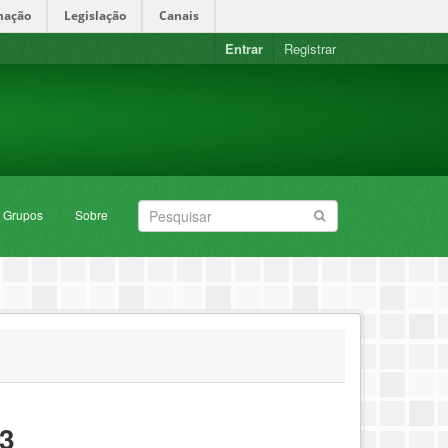
mação
Legislação
Canais
Entrar
Registrar
Grupos
Sobre
23