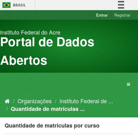
Pular
BRASIL
para
o
Entrar
Registrar
Simplifique!
conteúdo
Comunica BR
Instituto Federal do Acre
Participe
Portal de Dados
Acesso à informação
Legislação
Abertos
Canais
Organizações
Instituto Federal de ...
Quantidade de matrículas ...
Quantidade de matrículas por curso