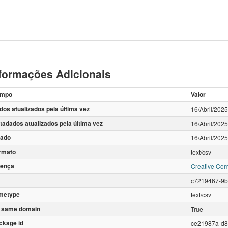
formações Adicionais
mpo
Valor
dos atualizados pela última vez
16/Abril/2025
tadados atualizados pela última vez
16/Abril/2025
iado
16/Abril/2025
rmato
text/csv
cença
Creative Com
c7219467-9b
metype
text/csv
 same domain
True
ckage id
ce21987a-d8