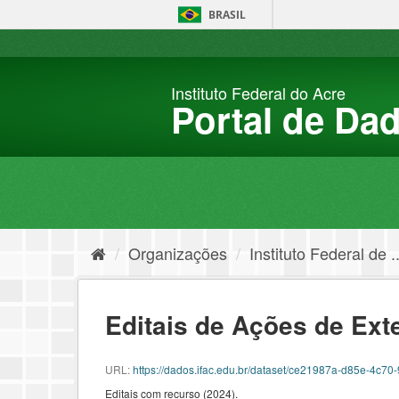
Pular
BRASIL
para
o
conteúdo
Instituto Federal do Acre
Portal de Da
Organizações
Instituto Federal de ..
Editais de Ações de Ext
URL:
https://dados.ifac.edu.br/dataset/ce21987a-d85e-4c
Editais com recurso (2024).