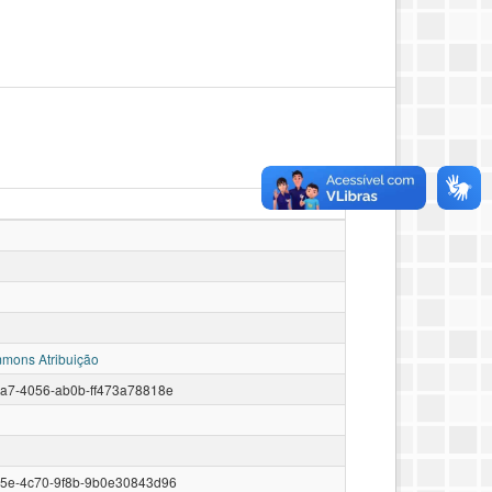
mons Atribuição
a7-4056-ab0b-ff473a78818e
5e-4c70-9f8b-9b0e30843d96