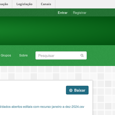
mação
Legislação
Canais
Entrar
Registrar
Grupos
Sobre
Baixar
dados-abertos-editais-com-recurso-janeiro-a-dez-2024.csv