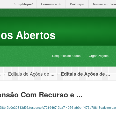
Simplifique!
Comunica BR
Participe
Acesso à infor
dos Abertos
Conjuntos de dados
Organizações
.
Editais de Ações de ...
Editais de Ações de ...
ensão Com Recurso e ...
70-9f8b-9b0e30843d96/resource/c7219467-9ba7-4056-ab0b-ff473a78818e/download/