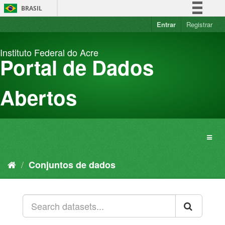
Pular
BRASIL
para
o
Entrar
Registrar
Simplifique!
conteúdo
Comunica BR
Instituto Federal do Acre
Participe
Portal de Dados
Acesso à informação
Legislação
Abertos
Canais
Conjuntos de dados