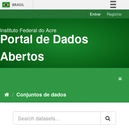
Pular
BRASIL
para
o
Entrar
Registrar
Simplifique!
conteúdo
Comunica BR
Instituto Federal do Acre
Participe
Portal de Dados
Acesso à informação
Legislação
Abertos
Canais
Conjuntos de dados