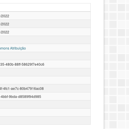
/2022
/2022
/2022
mons Atribuição
35-480b-88ff-58629f7e40c6
4f-4fc1-ae7c-80b47916ac08
2-4bbf-9bda-d8589f94d985