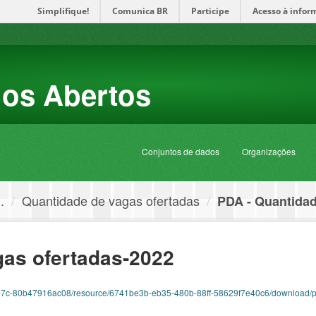
Simplifique!
Comunica BR
Participe
Acesso à infor
dos Abertos
Conjuntos de dados
Organizações
.
Quantidade de vagas ofertadas
PDA - Quantidad
gas ofertadas-2022
c1-ae7c-80b47916ac08/resource/6741be3b-eb35-480b-88ff-58629f7e40c6/download/