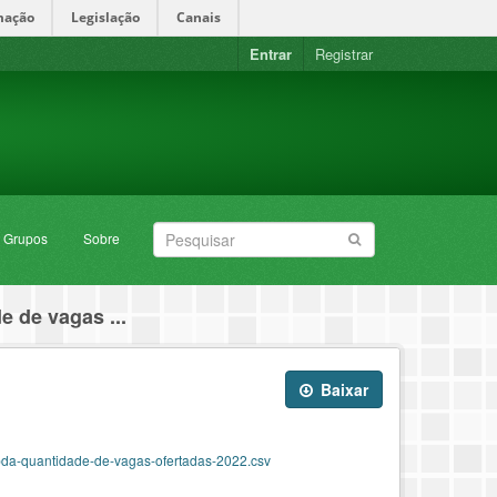
mação
Legislação
Canais
Entrar
Registrar
Grupos
Sobre
e de vagas ...
Baixar
pda-quantidade-de-vagas-ofertadas-2022.csv