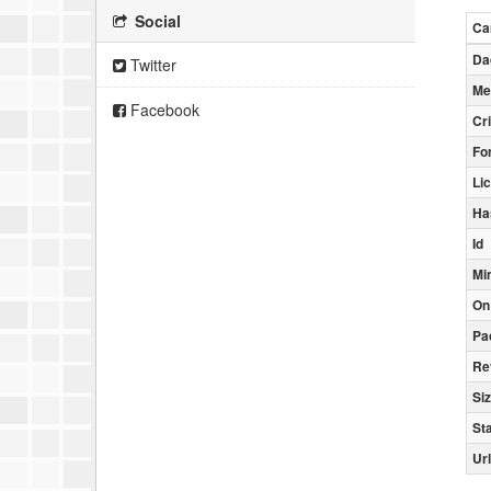
Social
Ca
Da
Twitter
Me
Facebook
Cr
Fo
Li
Ha
Id
Mi
On
Pa
Re
Si
St
Url