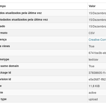
mpo
Valor
dos atualizados pela última vez
15/Dezembro
tadados atualizados pela última vez
15/Dezembro
iado
15/Dezembro
rmato
CSV
cença
Creative Com
s views
True
6741be3b-eb
metype
text/csv
 same domain
True
ckage id
37838605-f1
vision id
e5e3fdf7-ff9
ze
11,8 KiB
ate
active
 type
upload