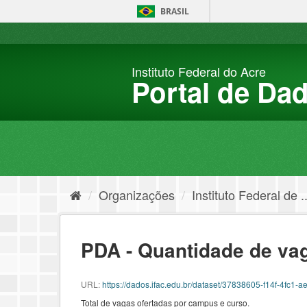
Pular
BRASIL
para
o
conteúdo
Instituto Federal do Acre
Portal de Da
Organizações
Instituto Federal de ..
PDA - Quantidade de va
URL:
https://dados.ifac.edu.br/dataset/37838605-f14f-4f
Total de vagas ofertadas por campus e curso.