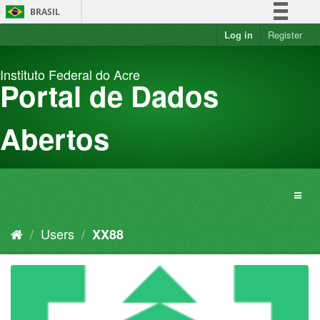
Skip
BRASIL
to
content
Log in
Register
Simplifique!
Comunica BR
Instituto Federal do Acre
Participe
Portal de Dados
Acesso à informação
Legislação
Abertos
Canais
Users
XX88