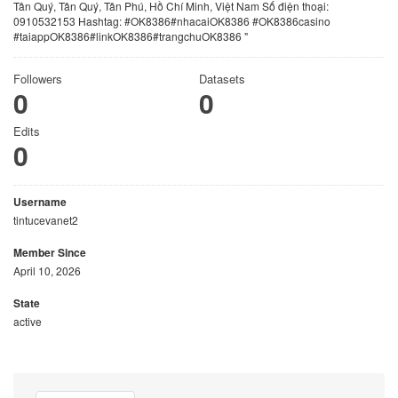
Tân Quý, Tân Quý, Tân Phú, Hồ Chí Minh, Việt Nam Số điện thoại:
0910532153 Hashtag: #OK8386#nhacaiOK8386 #OK8386casino
#taiappOK8386#linkOK8386#trangchuOK8386 "
Followers
Datasets
0
0
Edits
0
Username
tintucevanet2
Member Since
April 10, 2026
State
active