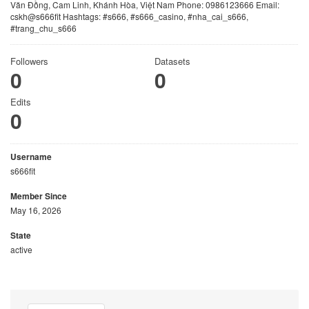
Văn Đồng, Cam Linh, Khánh Hòa, Việt Nam Phone: 0986123666 Email:
cskh@s666fit Hashtags: #s666, #s666_casino, #nha_cai_s666,
#trang_chu_s666
Followers
Datasets
0
0
Edits
0
Username
s666fit
Member Since
May 16, 2026
State
active