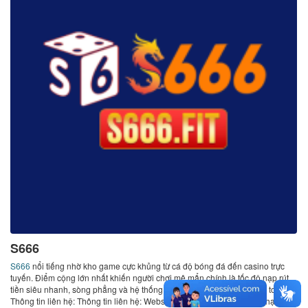
S666
S666
nổi tiếng nhờ kho game cực khủng từ cá độ bóng đá đến casino trực
tuyến. Điểm cộng lớn nhất khiến người chơi mê mẩn chính là tốc độ nạp rút
tiền siêu nhanh, sòng phẳng và hệ thống bảo mật thông tin cực kỳ an toàn.
Thông tin liên hệ: Thông tin liên hệ: Website:
//s666.fit/
Địa chỉ: 280 Phạm