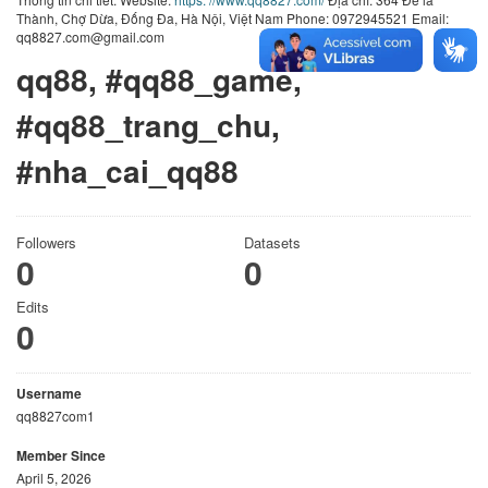
Thành, Chợ Dừa, Đống Đa, Hà Nội, Việt Nam Phone: 0972945521 Email:
qq8827.com@gmail.com
qq88, #qq88_game,
#qq88_trang_chu,
#nha_cai_qq88
Followers
Datasets
0
0
Edits
0
Username
qq8827com1
Member Since
April 5, 2026