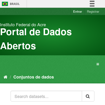
Pular
BRASIL
para
o
Entrar
Registrar
Simplifique!
conteúdo
Comunica BR
Instituto Federal do Acre
Participe
Portal de Dados
Acesso à informação
Legislação
Abertos
Canais
Conjuntos de dados