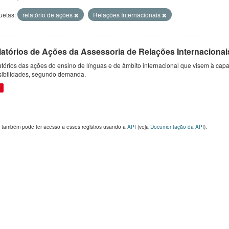
uetas:
relatório de ações
Relações Internacionais
latórios de Ações da Assessoria de Relações Internacionai
tórios das ações do ensino de línguas e de âmbito internacional que visem à capac
sibilidades, segundo demanda.
F
 também pode ter acesso a esses registros usando a
API
(veja
Documentação da API
).