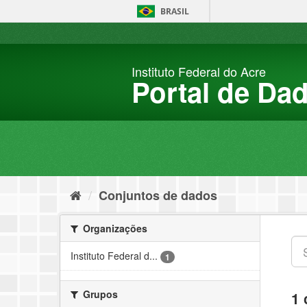
Pular
BRASIL
para
o
conteúdo
Instituto Federal do Acre
Portal de Da
Conjuntos de dados
Organizações
Instituto Federal d...
1
Grupos
1 