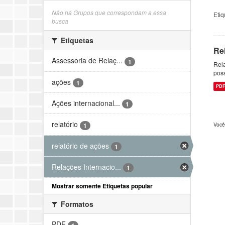
Não há Grupos que correspondam a essa
Etiq
busca
Etiquetas
Re
Assessoria de Relaç...
1
Rela
pos
ações
1
PD
Ações internacional...
1
relatório
Você
1
relatório de ações
1
Relações Internacio...
1
Mostrar somente Etiquetas popular
Formatos
PDF