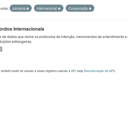
uetas:
parceria
internacional
Cooperação
ordos Internacionais
e de dados que reúne os protocolos de intenção, memorandos de entendimento e 
ituições estrangeiras.
S
 também pode ter acesso a esses registros usando a
API
(veja
Documentação da API
).