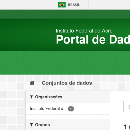
Pular
BRASIL
para
o
conteúdo
Instituto Federal do Acre
Portal de Da
Conjuntos de dados
Organizações
Instituto Federal d...
1
Grupos
1 