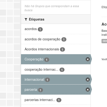
Não há Grupos que correspondam a essa
Etiq
busca
Etiquetas
Ac
acordos
1
Bas
inst
acordos de cooperação
1
OD
Acordos internacionais
1
Cooperação
Você
1
cooperação internac...
1
internacional
1
parceria
1
parcerias internaci...
1