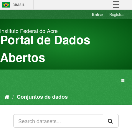
Pular
BRASIL
para
o
Entrar
Registrar
Simplifique!
conteúdo
Comunica BR
Instituto Federal do Acre
Participe
Portal de Dados
Acesso à informação
Legislação
Abertos
Canais
Conjuntos de dados