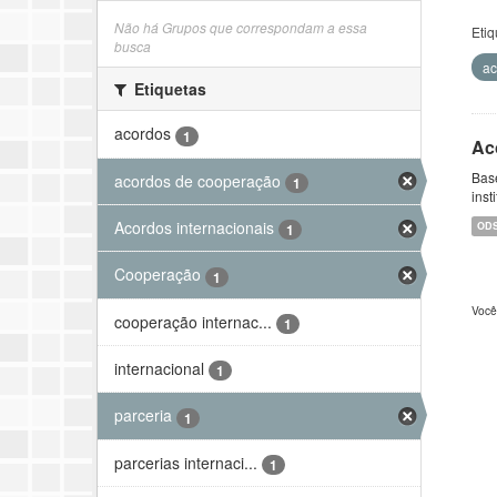
Não há Grupos que correspondam a essa
Etiq
busca
ac
Etiquetas
acordos
1
Ac
Bas
acordos de cooperação
1
inst
Acordos internacionais
OD
1
Cooperação
1
Você
cooperação internac...
1
internacional
1
parceria
1
parcerias internaci...
1