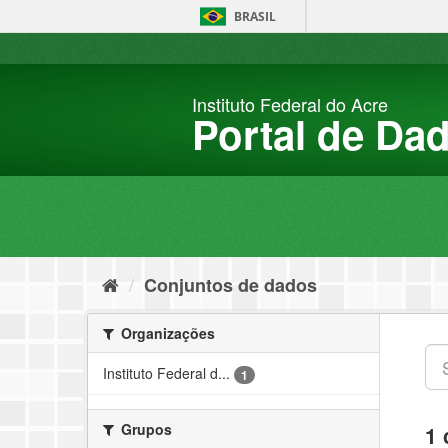
Pular
BRASIL
para
o
conteúdo
Instituto Federal do Acre
Portal de Da
Conjuntos de dados
Organizações
Instituto Federal d...
1
Grupos
1 