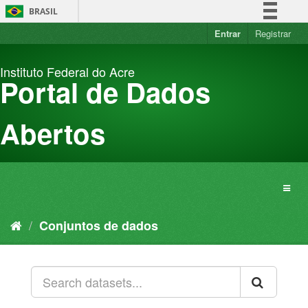
Pular
BRASIL
para
o
Entrar
Registrar
Simplifique!
conteúdo
Comunica BR
Instituto Federal do Acre
Participe
Portal de Dados
Acesso à informação
Legislação
Abertos
Canais
Conjuntos de dados