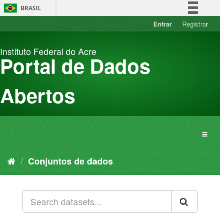
Pular
BRASIL
para
o
Entrar
Registrar
Simplifique!
conteúdo
Comunica BR
Instituto Federal do Acre
Participe
Portal de Dados
Acesso à informação
Legislação
Abertos
Canais
Conjuntos de dados