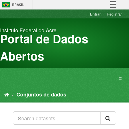
Pular
BRASIL
para
o
Entrar
Registrar
Simplifique!
conteúdo
Comunica BR
Instituto Federal do Acre
Participe
Portal de Dados
Acesso à informação
Legislação
Abertos
Canais
Conjuntos de dados