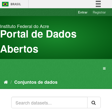
Pular
BRASIL
para
o
Entrar
Registrar
Simplifique!
conteúdo
Comunica BR
Instituto Federal do Acre
Participe
Portal de Dados
Acesso à informação
Legislação
Abertos
Canais
Conjuntos de dados